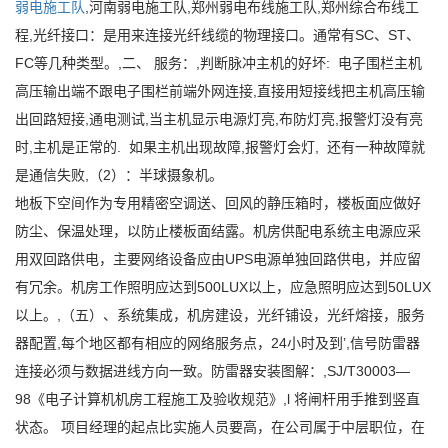
弱电施工队
,河南弱电施工队,郑州弱电布线施工队,郑州综合布线工
程,光纤接口：是用来连接光纤线缆的物理接口。通常有SC、ST、
FC等几种类型。,二、 服务：,判断脉冲主机的好坏: 电子围栏主机
高压输出端不跟电子围栏前端外网连接,直接用短接线把主机高压输
出回路短接,通电测试,当主机显示电源灯亮,布防灯亮,报警灯没有亮
时,主机是正常的. 如果主机出现故障,报警灯会灯, 还有一种故障就
是通信失败,（2）：半球摄象机。
地板下空间作为专用精密空调送、回风的静压箱时，楼板面应做好
防尘、保温处理，以防止楼板面结露。机房供配电系统主电源应采
用双回路供电，主要网络设备应由UPS电源单独回路供电，并应留
有冗余。机房工作照明应达到500LUX以上，应急照明应达到50LUX
以上。,（五）、系统集成，机房建设，光纤铺设，光纤熔接，服务
器配置,每个地区都有相应的网络服务点，24小时及到’,信号防雷器
连接必须与数据进线方向一致。防雷器安装图解：,SJ/T30003—
98《电子计算机机房工程施工及验收规范》,l 将闸杆用手推到竖直
状态。 项目经理的起点比实施人员要高，在公司属于中层职位，在