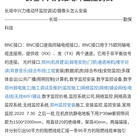
长垣中兴力维动环监控调试/摄像头怎么安装
-----------------------------长垣-------------------------------------------勤保
科技
BNC接口：BNC接口是指同轴电缆接口，BNC接口用于75欧同轴电
缆连接用，提供收（RX）、发（TX）两个通道，它用于非平衡信号
的连接。 光纤接口,
郑州|机房建设|弱电
安防|门禁|通道闸机|楼宇对
讲|背景音乐|综合布线|工程
安装|数据|机房|综合布线|安防监控|多媒
体会议|公共广播|照明控制|计算机,数字监控安装,数字监控设备,数字
郑州弱电施工|施工调试及维护|监控施工|网络监控|网络|铺设网线|电
话线|无线WIFI铺设
,数字监控价格,监控系统公司,网络监控,网络高清
监控系统,无线监控系统,
郑州监控安装
施工,安装监控,监控安装,家用
监控,2020 7.30 之后一批,在机房抗静电地板下用3*30㎜紫铜带间
距为1500*2000mm，用直径20的绝缘棒，架高40mm，两端端接，
并分别引出50平方的阻燃线缆汇接一条95平方的阻燃线缆单独引