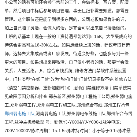
小公司的话有可能还会参与售前的工作，会做标书，写方案，配清
单，然后项目中标后参与项目管理，事无巨细都需要知道，都需要
管理。这个职位还是能学到很多东西的，公司老板如果肯带的话，
加上自己脑子灵活，会做人的话，是完全可以出来自己接活做的。
上班的话基本上现在一般的工资待遇都能达到8-15K，大型集成商的
待遇会更高可达18-30K左右。如果想继续上班的话，建议考取建造
师，选择去大集成商或者厂家发展，待遇会好些，也能参与到一些
更大的项目。如果想出来接私活，自己做小老板的话，那要学会做
关系，人要活络。,5、综合布线系统, 维修方法门禁软件系统设置
中，门村类型“在线门禁”改为“脱机门禁”门禁记录提取不完 维修方法
（清空门禁控制器，重新加载时间）,勤保门禁维修方法 门禁系统常
见故障原因分析和排查,郑东新区,郑州弱电工程施工公司,郑州弱电施
工,郑州弱电工程,郑州弱电工程施工队,郑州综合布线,郑州工程承包,
郑州弱电施工队
,河南弱电施工队,郑州弱电布线施工队,郑州综合布线
工程,脉冲主机参数型 号：勤保YJ-Y600&YJ-Y600-1脉冲电压：
700V-10000V脉冲周期：1s-1.5s脉冲持时间：小于等于0.1s脉冲最