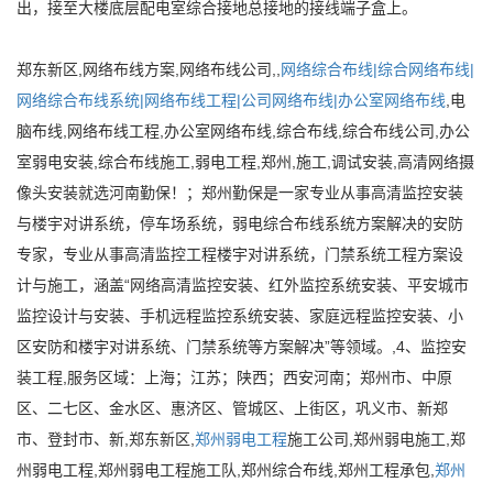
出，接至大楼底层配电室综合接地总接地的接线端子盒上。
郑东新区,网络布线方案,网络布线公司,,
网络综合布线|综合网络布线|
网络综合布线系统|网络布线工程|公司网络布线|办公室网络布线
,电
脑布线,网络布线工程,办公室网络布线,综合布线,综合布线公司,办公
室弱电安装,综合布线施工,弱电工程,郑州,施工,调试安装,高清网络摄
像头安装就选河南勤保！；郑州勤保是一家专业从事高清监控安装
与楼宇对讲系统，停车场系统，弱电综合布线系统方案解决的安防
专家，专业从事高清监控工程楼宇对讲系统，门禁系统工程方案设
计与施工，涵盖“网络高清监控安装、红外监控系统安装、平安城市
监控设计与安装、手机远程监控系统安装、家庭远程监控安装、小
区安防和楼宇对讲系统、门禁系统等方案解决”等领域。,4、监控安
装工程,服务区域：上海；江苏；陕西；西安河南；郑州市、中原
区、二七区、金水区、惠济区、管城区、上街区，巩义市、新郑
市、登封市、新,郑东新区,
郑州弱电工程
施工公司,郑州弱电施工,郑
州弱电工程,郑州弱电工程施工队,郑州综合布线,郑州工程承包,
郑州