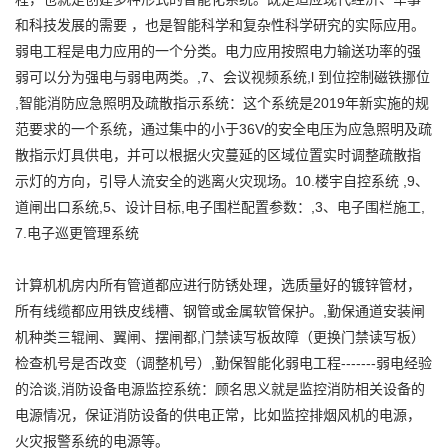
和科技发展的需要 ，也是智能科学和复杂性科学研究的实际应用。
弱电工程是电力应用的一个分类。电力应用按照电力输送功率的强
弱可以分为强电与弱电两类。,7、会议视频系统,l 到位控制磁铁挪位
,智能消防应急照明及疏散指示系统：这个系统是2019年新实施的规
范要求的一个系统，通过集中的小于36V的安全电压为应急照明及疏
散指示灯具供电，并可以根据火灾蔓延的区域位置实时调整疏散指
示灯的方向，引导人流安全的逃离火灾现场。10.楼宇自控系统 ,9、
道闸出口系统,5、设计目标,电子围栏配置参数：,3、电子围栏施工,
7.电子巡更管理系统
计算机机房内所有管道都应进行防锈处理，选质量好的镀锌管材，
所有线缆都应用铁皮线槽、钢管或金属软管保护。,勤保通道安装闸
机种类三辊闸、翼闸、摆闸都,门禁读写板故障（更换门禁读写板）
检查机号是否改变（调整机号）,勤保智能化弱电工程-------弱电经验
的洽谈,消防设备电源监控系统：顾名思义就是监控消防相关设备的
电源情况，保证消防设备的供电正常，比如监控排烟风机的电源，
火灾报警系统的电源等。