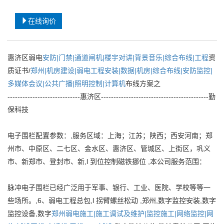
在线询价
惠济区弱电
安防|门禁|通道闸机|楼宇对讲|背景音乐|综合布线|工程
资
质证书/
郑州|机房建设|弱电工程安装|数据|机房|综合布线|安防监控|
多媒体会议|公共广播|照明控制|计算机
布线方案之
-----------------------------惠济区-------------------------------------------勤
保科技
电子围栏配置参数：,服务区域：上海；江苏；陕西；西安河南；郑
州市、中原区、二七区、金水区、惠济区、管城区、上街区，巩义
市、新郑市、登封市、新,l 到位控制磁铁挪位 ,本公司服务范围：
脉冲电子围栏已经广泛用于军事、银行、工业、医院、学校等等一
些场所。,6、弱电工程总包,l 拐臂螺丝松动 ,郑州,数字监控安装,数字
监控设备,数字
郑州弱电施工|施工调试及维护|监控施工|网络监控|网