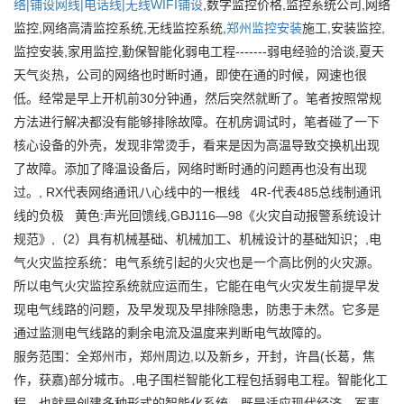
络|铺设网线|电话线|无线WIFI铺设
,数字监控价格,监控系统公司,网络
监控,网络高清监控系统,无线监控系统,
郑州监控安装
施工,安装监控,
监控安装,家用监控,勤保智能化弱电工程-------弱电经验的洽谈,夏天
天气炎热，公司的网络也时断时通，即使在通的时候，网速也很
低。经常是早上开机前30分钟通，然后突然就断了。笔者按照常规
方法进行解决都没有能够排除故障。在机房调试时，笔者碰了一下
核心设备的外壳，发现非常烫手，看来是因为高温导致交换机出现
了故障。添加了降温设备后，网络时断时通的问题再也没有出现
过。, RX代表网络通讯八心线中的一根线 4R-代表485总线制通讯
线的负极 黄色:声光回馈线,GBJ116—98《火灾自动报警系统设计
规范》,（2）具有机械基础、机械加工、机械设计的基础知识；,电
气火灾监控系统：电气系统引起的火灾也是一个高比例的火灾源。
所以电气火灾监控系统就应运而生，它能在电气火灾发生前提早发
现电气线路的问题，及早发现及早排除隐患，防患于未然。它多是
通过监测电气线路的剩余电流及温度来判断电气故障的。
服务范围：全郑州市，郑州周边,以及新乡，开封，许昌(长葛，焦
作，获嘉)部分城市。,电子围栏智能化工程包括弱电工程。智能化工
程，也就是创建多种形式的智能化系统。既是适应现代经济、军事