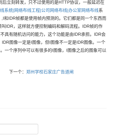
据，收到后立刻转发，只不过使用的是HTTP协议，一般延迟在
线系统|网络布线工程|公司网络布线|办公室网络布线
系
,I和IDR帧都是使用帧内预测的。它们都是同一个东西而
叫IDR，这样就方便控制编码和解码流程。IDR帧的作
帧不具有随机访问的能力，这个功能是由IDR承担。IDR会
不会。IDR图像一定是I图像，但I图像不一定是IDR图像。一个
考。一个序列中可以有很多的I图像，I图像之后的图象可以
下一个：
郑州学校石家庄广告道闸