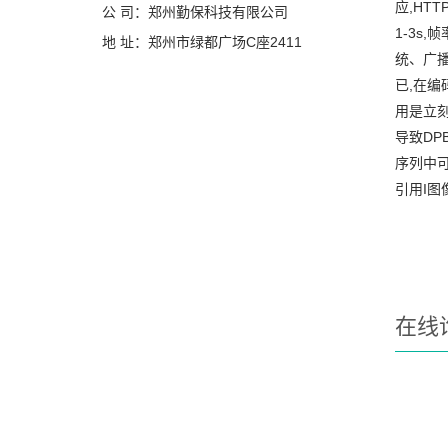
应,HT
公 司：郑州勤保科技有限公司
1-3s
地 址：郑州市绿都广场C座2411
统、广播
已,在编
用是立刻
导致DP
序列中可
引用I图
在线