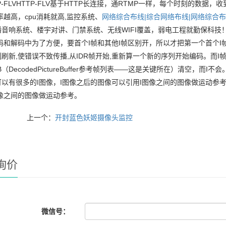
TP-FLVHTTP-FLV基于HTTP长连接，通RTMP一样，每个时刻的数
,帧率越高，cpu消耗就高,监控系统、
网络综合布线|综合网络布线|网络综合布
音响系统、楼宇对讲、门禁系统、无线WIFI覆盖，弱电工程就勤保科技！
码和解码中为了方便，要首个I帧和其他I帧区别开，所以才把第一个首个I帧
刷新,使错误不致传播,从IDR帧开始,重新算一个新的序列开始编码。而I
B（DecodedPictureBuffer参考帧列表——这是关键所在）清空，而I
以有很多的I图像，I图像之后的图像可以引用I图像之间的图像做运动参
像之间的图像做运动参考。
上一个：
开封蓝色妖姬摄像头监控
询价
微信号：