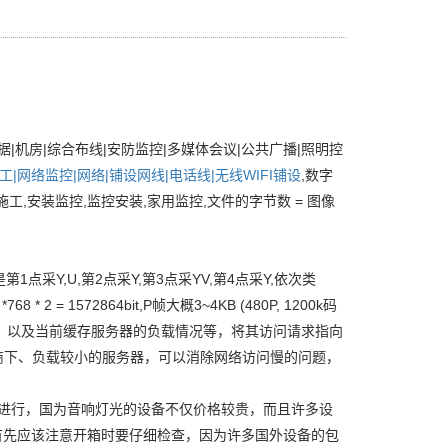
据|机房|综合布线|安防监控|多媒体会议|公共广播|照明控
|网络监控|网络|铺设网线|电话线|无线WIFI铺设
,数字
施工,安装监控,监控安装,家用监控,文件的字节数 = 图像
1点采Y,U,第2点采Y,第3点采YV,第4点采Y,依次类
 = 1572864bit,P帧大概3~4KB (480P, 1200k码
据用户的来源，以及当前缓存服务器的负载情况等，将其访问请求指向
商下、负载较小的服务器，可以消除网络访问慢的问题，
后进行，国为音响灯光的设备不仅价格较贵，而且许多设
首先应该注意开箱时要仔细检查，因为许多国外设备的包