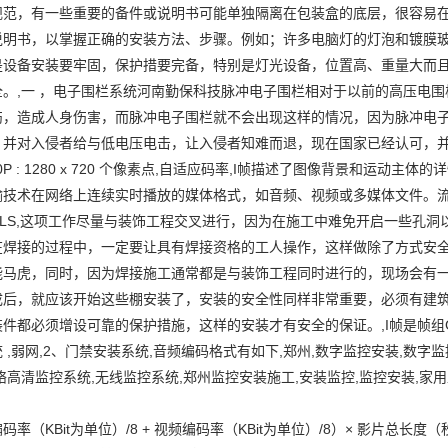
规范，有一些重要的备件或说明书可能单独隔离在包装盒的底层，很容易
说明书，以掌握正确的安装方法、步骤。例如；许多电脑灯的灯泡和镀膜
是设备安装要牢固，保护措要完备，特别是灯光设备，位置高、重量大而
全。,一 ，电子围栏系统河南勤保科技脉冲电子围栏相对于以前的高压电
伤，造成人身伤害，而脉冲电子围栏就不会出现这样的情况，因为脉冲电
，并对入侵者给与低电压电击，让入侵者知难而退，现在国家已经认可，
20P : 1280 x 720 个像素点,自适应码率,I帧描述了图像背景和运动
输技术在网络上连续实时播放的媒体格式，如音频、视频或多媒体文件。
HLS,这项工作尽量与装饰工程交叉进行，因为在施工中难免开启一些孔
在焊接的过程中，一定要让具有焊接资格的工人操作，这样做除了方式安
能马虎，同时，因为焊接施工通常都是与装饰工程同时进行的，现场会有
成后，就应该开始这些棚安装了，安装的安全性同样非常重要，必须有建
件都必须增设可靠的保护措施，这样的安装才有安全的保证。,I帧是帧组GOP
 ,弱网,2、门禁安装系统,音频编码格式有如下,郑州,数字监控安装,数字
络高清监控系统,无线监控系统,郑州监控安装施工,安装监控,监控安装,家
码率（KBit为单位）/8 + 视频编码率（KBit为单位）/8）× 影片总长