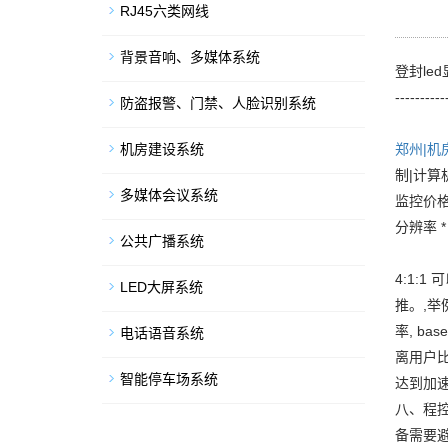
RJ45六类网线
背景音响、多媒体系统
登封le
---------
防盗报警、门禁、人脸识别系统
机房建设系统
郑州|机
制|计算
多媒体会议系统
监控价格
分辨率 
公共广播系统
4:1:
LED大屏系统
推。,举例
率, b
电话语音系统
离用户
智能停车场系统
达到加速
八、程
备需要