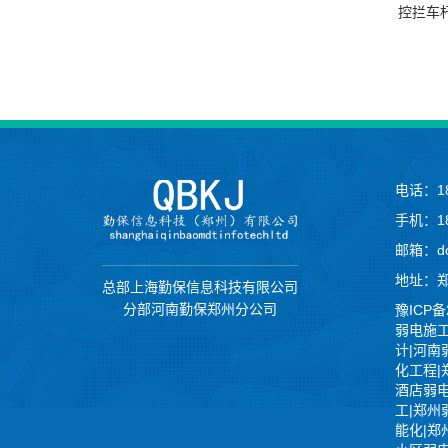
控拦车
电话：18
手机：18
邮箱：do
地址：郑
总部上海勤保信息科技有限公司
分部河南勤保郑州分公司
豫ICP备
弱电施工
计|河南
化工程|
酒店弱
工|郑州
能化|郑