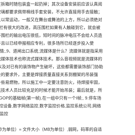
在拆箱时随包装盒一起扔掉；其次设备安装前应该认真阅
玻璃都要求佩带棉线手套安装，不允许直接用手去接触；
且以常运动，一般又在舞台或舞池的上方，所以必须绝对
围栏有很大的改进，高压围栏如果有人触碰到它，就会被
子围栏的输出电压很低，短时间的脉冲电压不会给人员造
并且以已经申报相应专利，很多场所已经逐步投入使
主体的详情;,9、道闸出口系统,流媒体是什么？流媒体就是指采用
流媒体技术也称流式媒体技术。那么音视频就是流媒体的
洞以及对已有的装饰物产生破坏，这些都需要装饰部门协助
全的要求外，主要是焊接质量直接关系到棚架的吊装强
一些易燃物，所以施工中一定要注意防火，待焊接牢固，
筑技术人员比较充足的时候才能开始吊装；最后就是，所
的基础帧(第一帧),在一组中只有一个I帧;, 9.停车场
监控设备,数字网络监控,数字监控价格,监控系统公司,网络
用监控
度（秒为单位）= 文件大小（MB为单位）,弱网，码率的自适