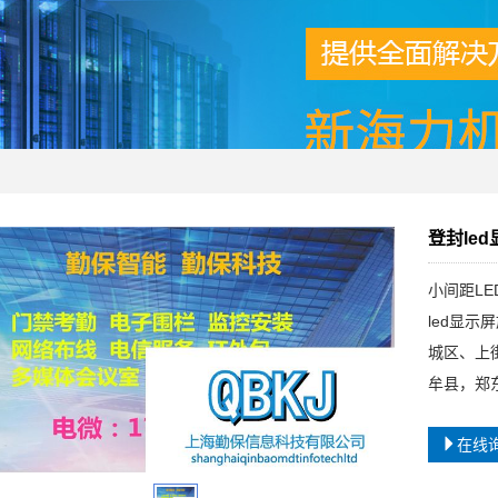
登封le
小间距L
led显
城区、上
牟县，郑
在线