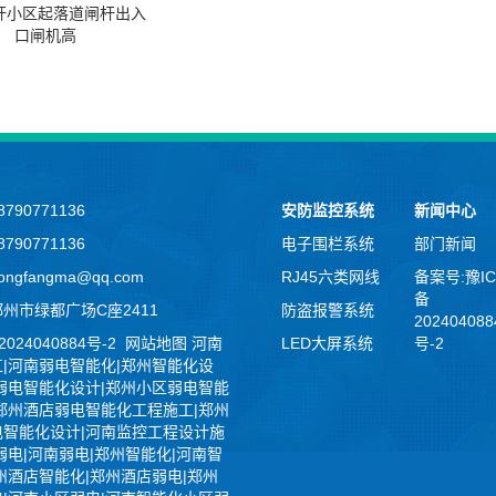
杆小区起落道闸杆出入
口闸机高
790771136
安防监控系统
新闻中心
790771136
电子围栏系统
部门新闻
ngfangma@qq.com
RJ45六类网线
备案号:豫IC
备
州市绿都广场C座2411
防盗报警系统
202404088
2024040884号-2
网站地图
河南
LED大屏系统
号-2
|河南弱电智能化|郑州智能化设
弱电智能化设计|郑州小区弱电智能
郑州酒店弱电智能化工程施工|郑州
电智能化设计|河南监控工程设计施
弱电|河南弱电|郑州智能化|河南智
州酒店智能化|郑州酒店弱电|郑州