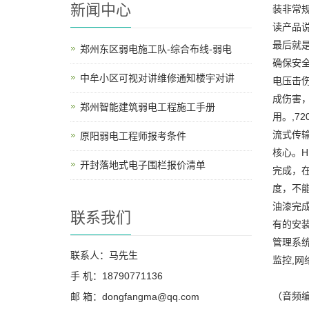
新闻中心
装非常
读产品
最后就
郑州东区弱电施工队-综合布线-弱电
确保安
中牟小区可视对讲维修通知楼宇对讲
电压击
成伤害
郑州智能建筑弱电工程施工手册
用。,7
流式传
原阳弱电工程师报考条件
核心。
开封落地式电子围栏报价清单
完成，
度，不
油漆完
联系我们
有的安装
管理系统
联系人：马先生
监控,网
手 机：18790771136
（音频编
邮 箱：dongfangma@qq.com