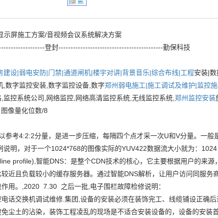
d显示屏施工方案/音视频会议系统解决方案
--------------------登封-------------------------------------------勤保科技
房建设|弱电
安防|门禁|通道闸机|楼宇对讲|背景音乐|综合布线|工程
安装|数
机,数字监控安装,数字监控设备,数字
郑州弱电施工|施工调试及维护|监控施工
,监控系统公司,网络监控,网络高清监控系统,无线监控系统,
郑州监控安装
* 图像量化位数/8
1 可以参考4:2:2分量，是进一步压缩，每隔四个点才采一次U和V分量。一般是第
说明，对于一个1024*768的图像实际的YUV422数据流大小就为：1024 *768 * 2
aseline profile),智能DNS：是整个CDN技术的核心，它主要根
比较近且负载较小的缓存服务器。通过智能DNS解析，让用户访问同服务
作用。,2020 7.30 之后一批,电子围栏故障检修说明：
控电话交换机调试维修.集团,设备的安装必须在装饰完工、线缆铺设正确
避免尘土的沾染，装饰工程凌乱的现场是不适合安装设备的，设备的安装